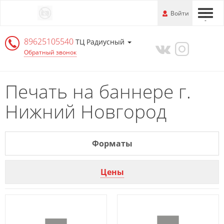
Перейти
-
Войти
-
-
к
основной
89625105540
информации
ТЦ Радиусный
Обратный звонок
Печать на баннере г.
Нижний Новгород
Форматы
Цены