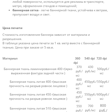
любой поверхности, используется для рекламы в транспорте,
метро, оформления стендов и помещений;
баннерная сетка
- легче баннерной ткани, устойчива к ветрам,
пропускает воздух и свет.
Цена печати
Стоимость изготовления баннера зависит от материала и
разрешения.
В таблице указана цена печати за 1 кв. метр вместе с баннерной
тканью. Цена при заказе от 5 кв.м.
Материал
360
540 dpi
720 dpi
dpi
370
430
Баннерная ткань ламинированная 400 г(ярко
500руб./
руб./
руб./м
2
выраженная фактура задней части )
м
2
м
2
400
Баннерная ткань литая 400 г(высокая
450руб./
550руб./
руб./
прочность на разрыв ровное лицевое )
м
м
2
2
м
2
450
Баннерная ткань литая 450 г(высокая
550руб./
600руб./
руб./
прочность на разрыв ровное лицевое )
м
м
2
2
м
2
800
700
550
Баннерная ткань литая 510 г(высокая
руб./м
руб./
руб./
2