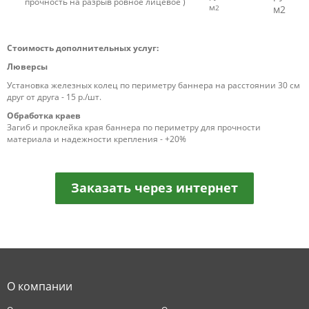
прочность на разрыв ровное лицевое )
м
2
м2
Стоимость дополнительных услуг:
Люверсы
Установка железных колец по периметру баннера на расстоянии 30 см
друг от друга - 15 р./шт.
Обработка краев
Загиб и проклейка края баннера по периметру для прочности
материала и надежности крепления - +20%
Заказать через интернет
О компании