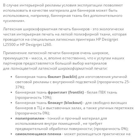
В случае интерьерной рекламы условия эксплуатации позволяют
использовать в качестве материала для баннеров может быть
использована, например, баннерная ткань без дополнительного
«усиления».
Латексная широкоформатная печать баннеров - это экологически
чистая интерьерная печать на легкой полиэфирной ткани, которая
проводится на специальных латексных принтерах HP Designjet
L25500 и HP Designjet L260.
Применение латексной печати баннеров очень широкое,
преимуществ – масса, и, вполне естественно, что к услугам наших
партнеров предоставляется большой выбор материалов
для
полноцветной латексной широкоформатной печати:
баннерная ткань
бэклит (backlit)
для изготовления уличной
световой рекламы с внутренней подсветкой (прозрачность 25-
37%);
баннерная ткань
фронтлит (frontlit)
- белая ПВХ ткань
(прозрачность 10%);
баннерная ткань
блокаут (blockout)
- для свободно висящих
баннеров в ТЦ и выставочных залах, а также уличных перетяжек
(прозрачность 0%);
полипропилен
- тонкий и прочный материал для
использования внутри помещений , не требует
предварительной обработки поверхности; (прозрачность 0%);
самоклеющаяся пленка
- может размещаться практически на